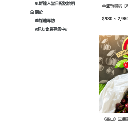
📃鮮達人當日配送說明
華盛頓櫻桃【8
關於
$980 ~ 2,98
📰媒體專訪
\\鮮友會員募集中//
《黑山》巨無