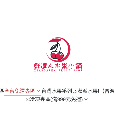
區
全台免運專區
台灣水果系列
🧺澎派水果!【普
❄️冷凍專區(滿999元免運)
本空運來台
魚類
郁榴槤系列