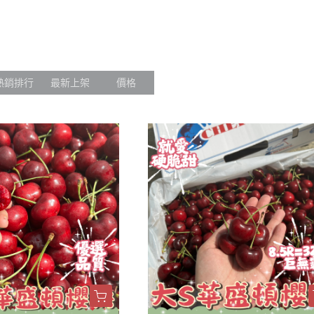
冷凍榴槤
口水果商品
烏魚子類
夏季櫻桃甜蜜登場】
微波煮食/水餃/蘿蔔糕
熱銷排行
最新上架
價格