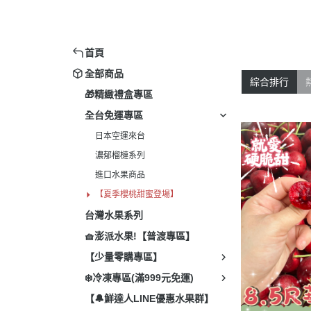
進
【
首頁
全部商品
綜合排行
🎁精緻禮盒專區
全台免運專區
日本空運來台
濃郁榴槤系列
進口水果商品
【夏季櫻桃甜蜜登場】
台灣水果系列
🧺澎派水果!【普渡專區】
【少量零購專區】
❄️冷凍專區(滿999元免運)
【🔔鮮達人LINE優惠水果群】