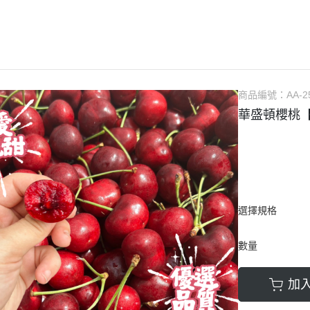
冷凍榴槤
口水果商品
烏魚子類
夏季櫻桃甜蜜登場】
微波煮食/水餃/蘿蔔糕
商品編號：
AA-2
華盛頓櫻桃【
選擇規格
數量
加