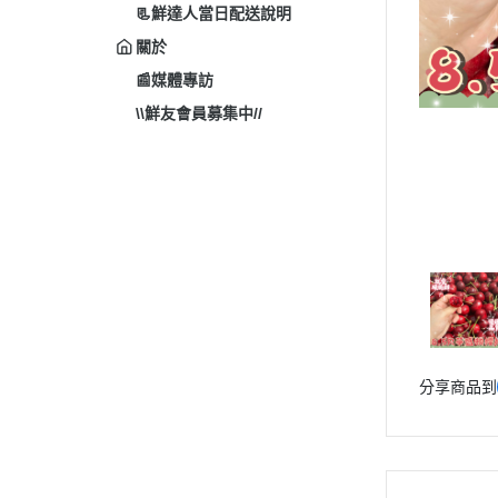
📃鮮達人當日配送說明
關於
📰媒體專訪
\\鮮友會員募集中//
分享商品到