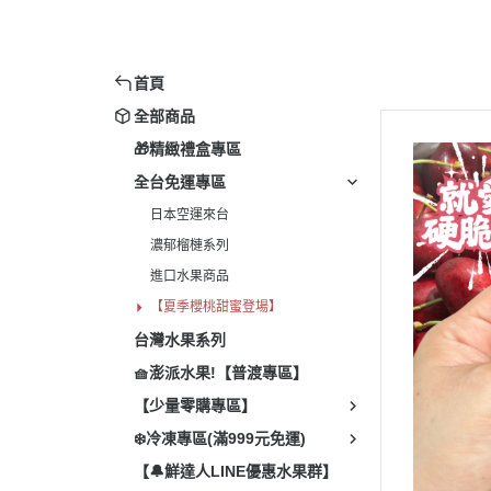
進
【
首頁
全部商品
🎁精緻禮盒專區
全台免運專區
日本空運來台
濃郁榴槤系列
進口水果商品
【夏季櫻桃甜蜜登場】
台灣水果系列
🧺澎派水果!【普渡專區】
【少量零購專區】
❄️冷凍專區(滿999元免運)
【🔔鮮達人LINE優惠水果群】