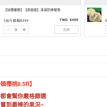
【加價優惠】【高甜度】溪湖巨峰葡萄
TWD
$499
3台斤裝箱$499
情
盛頓
櫻桃8.5R】
前都會幫你嚴格篩選
嘗到最棒的果況~