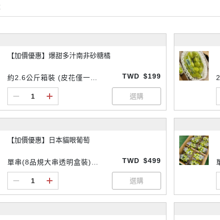
購
【加價優惠】爆甜多汁南非砂糖橘
TWD
$199
約2.6公斤箱裝 (皮花僅一
組)$199
【加價優惠】日本貓眼葡萄
TWD
$499
單串(8品規大串透明盒裝)
$499