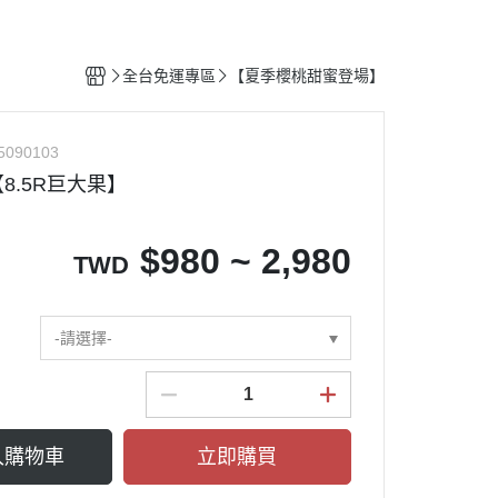
零嘴專區
調味專區
全台免運專區
【夏季櫻桃甜蜜登場】
5090103
8.5R巨大果】
$
980 ~ 2,980
TWD
-請選擇-
入購物車
立即購買