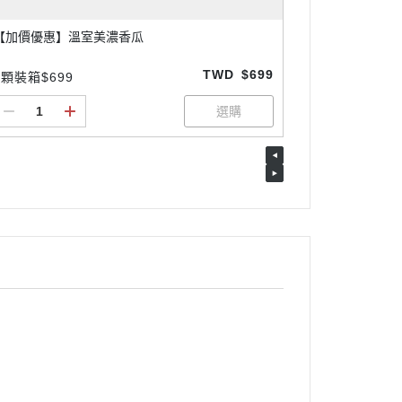
【加價優惠】溫室美濃香瓜
TWD
$699
6顆裝箱$699