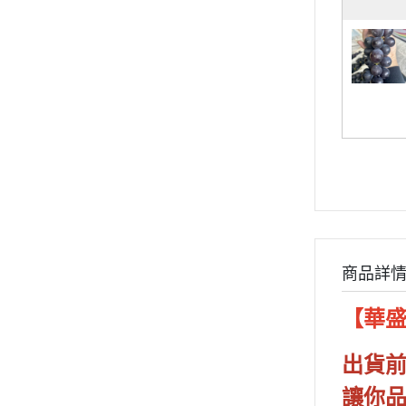
商品詳
【華
出貨
讓你品