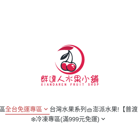
區
全台免運專區
台灣水果系列
🧺澎派水果!【普
❄️冷凍專區(滿999元免運)
本空運來台
魚類
郁榴槤系列