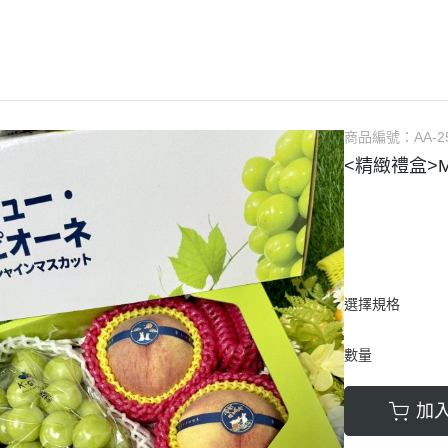
冷凍榴槤
口水果商品
烏魚子類
夏季櫻桃甜蜜登場】
微波煮食/水餃/蘿蔔糕
商品編號：
AA-2
<精緻禮盒>
選擇規格
數量
加