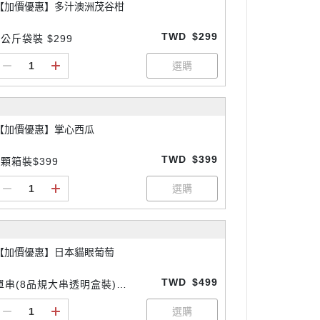
【加價優惠】多汁澳洲茂谷柑
TWD
$299
2公斤袋裝 $299
【加價優惠】掌心西瓜
TWD
$399
3顆箱裝$399
【加價優惠】日本貓眼葡萄
TWD
$499
單串(8品規大串透明盒裝)
$499