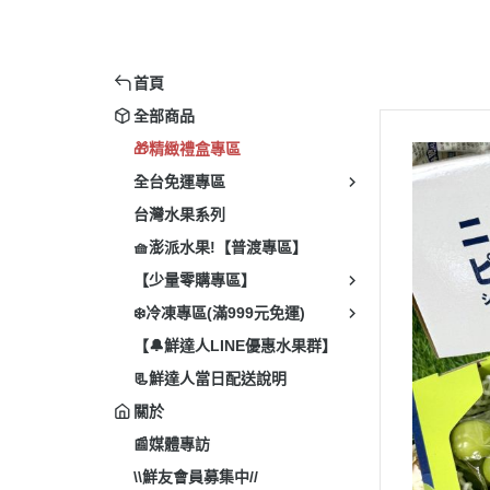
進
【
首頁
全部商品
🎁精緻禮盒專區
全台免運專區
台灣水果系列
🧺澎派水果!【普渡專區】
【少量零購專區】
❄️冷凍專區(滿999元免運)
【🔔鮮達人LINE優惠水果群】
📃鮮達人當日配送說明
關於
📰媒體專訪
\\鮮友會員募集中//