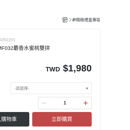
零嘴專區
調味專區
🎁精緻禮盒專區
5092201
MF032麝香水蜜桃雙拼
$
1,980
TWD
-請選擇-
入購物車
立即購買