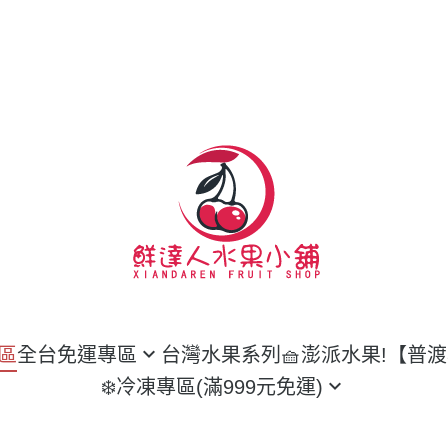
區
全台免運專區
台灣水果系列
🧺澎派水果!【普
❄️冷凍專區(滿999元免運)
本空運來台
魚類
郁榴槤系列