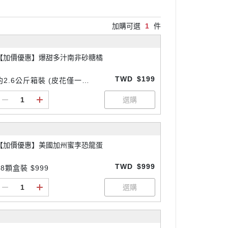
加購可選
1
件
【加價優惠】爆甜多汁南非砂糖橘
TWD
$199
約2.6公斤箱裝 (皮花僅一
組)$199
【加價優惠】美國加州蜜李恐龍蛋
TWD
$999
18顆盒裝 $999