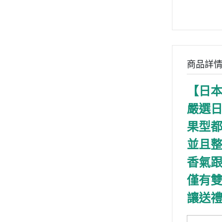
商品詳
【日
嚴選
果型
並且
香氣
僅有
讓送