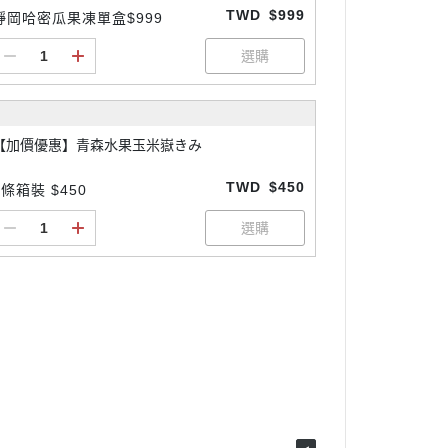
TWD
$999
靜岡哈密瓜果凍單盒$999
【加價優惠】青森水果玉米嶽きみ
TWD
$450
3條箱裝 $450