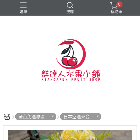
0
選單
搜尋
購物車
#新春禮盒
#硬脆櫻桃
全台免運專區
日本空運來台