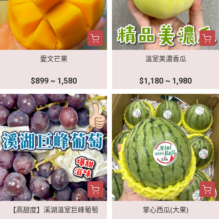
愛文芒果
溫室美濃香瓜
$899 ~ 1,580
$1,180 ~ 1,980
【高甜度】溪湖溫室巨峰葡萄
掌心西瓜(大果)