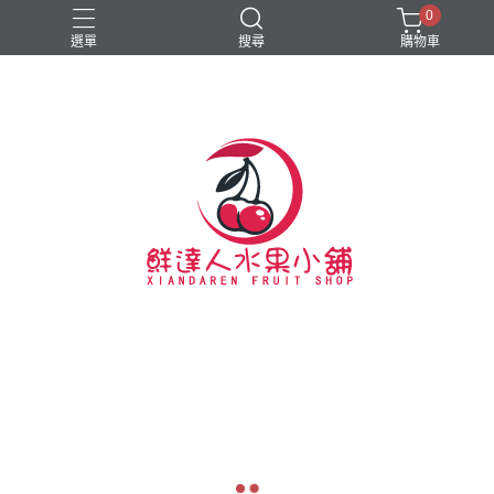
0
選單
搜尋
購物車
#新春禮盒
#硬脆櫻桃