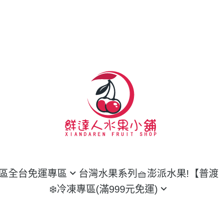
區
全台免運專區
台灣水果系列
🧺澎派水果!【普
❄️冷凍專區(滿999元免運)
本空運來台
魚類
郁榴槤系列