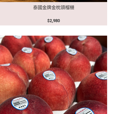
泰國金牌金枕頭榴槤
$2,980