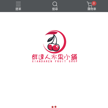
0
選單
搜尋
購物車
#新春禮盒
#硬脆櫻桃