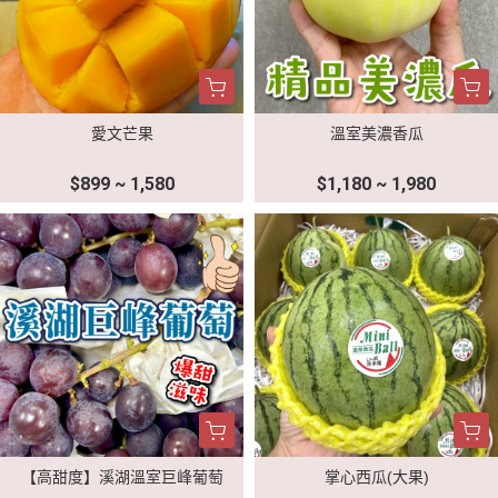
愛文芒果
溫室美濃香瓜
$899 ~ 1,580
$1,180 ~ 1,980
【高甜度】溪湖溫室巨峰葡萄
掌心西瓜(大果)