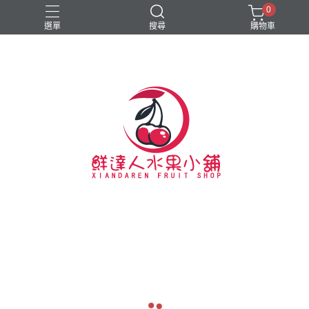
0
選單
搜尋
購物車
#新春禮盒
#硬脆櫻桃