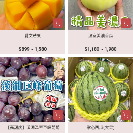
愛文芒果
溫室美濃香瓜
$899 ~ 1,580
$1,180 ~ 1,980
【高甜度】溪湖溫室巨峰葡萄
掌心西瓜(大果)