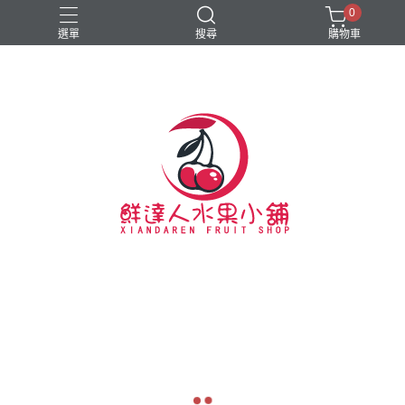
0
選單
搜尋
購物車
#新春禮盒
#硬脆櫻桃