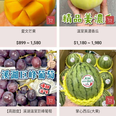
愛文芒果
溫室美濃香瓜
$899 ~ 1,580
$1,180 ~ 1,980
【高甜度】溪湖溫室巨峰葡萄
掌心西瓜(大果)